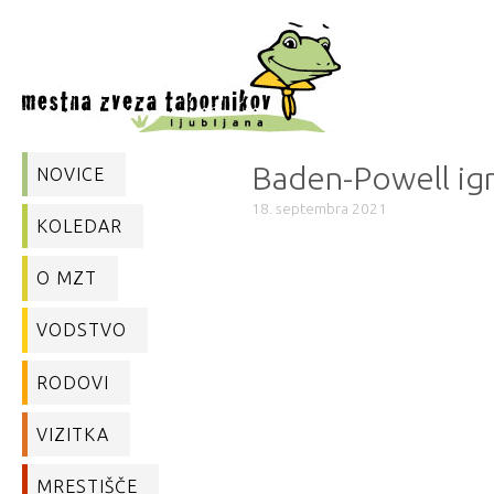
Baden-Powell ig
NOVICE
18. septembra 2021
KOLEDAR
O MZT
VODSTVO
RODOVI
VIZITKA
MRESTIŠČE