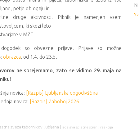
Ni
ljane, petje ob ognju in
vs
vilne druge aktivnosti. Piknik je namenjen vsem
tovoljcem, ki skozi leto
stvarjate v MZT.
dogodek so obvezne prijave. Prijave so možne
ek
obrazca
, od 1.4. do 23.5.
ovorov ne sprejemamo, zato se vidimo 29. maja na
niku!
šnja novica:
[Razpis] Ljubljanska dogodivščina
lednja novica:
[Razpis] Žaboboj 2026
stna zveza tabornikov ljubljana |
izdelava spletne strani: reakcija