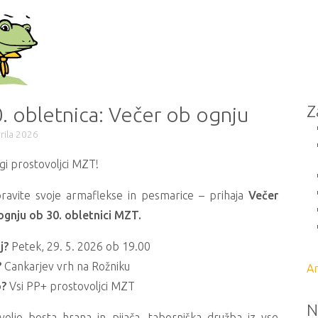
Z
. obletnica: Večer ob ognju
prila 2026
gi prostovoljci MZT!
pravite svoje armaflekse in pesmarice – prihaja
Večer
ognju ob 30. obletnici MZT.
j?
Petek, 29. 5. 2026 ob 19.00
?
Cankarjev vrh na Rožniku
Ar
?
Vsi PP+ prostovoljci MZT
N
voljo bosta hrana in pijača, taborniška družba iz vse