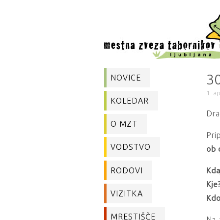
30
NOVICE
1. a
KOLEDAR
Dra
O MZT
Pri
VODSTVO
ob 
RODOVI
Kda
Kje
VIZITKA
Kdo
MRESTIŠČE
Na 