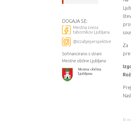
Ljub
šte
DOGAJA SE:
pros
Mestna zveza
sou
tabornikov Ljubljana
@izzabjeperspektive
Za 
pr
Sofinancirano s strani
Mestne občine Ljubljana
Izg
Rož
Prej
Nas
© me