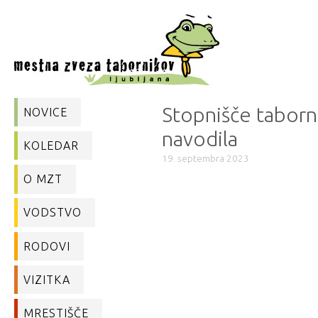
Stopnišče taborni
NOVICE
navodila
KOLEDAR
19. septembra 2023
O MZT
VODSTVO
RODOVI
VIZITKA
MRESTIŠČE