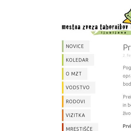
Pr
NOVICE
2. f
KOLEDAR
Pog
O MZT
opra
bodo
VODSTVO
Prei
RODOVI
in b
živo
VIZITKA
Prv
MRESTIŠČE