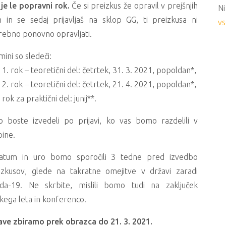
 je le popravni rok.
Če si preizkus že opravil v prejšnjih
Ni
ih in se sedaj prijavljaš na sklop GG, ti preizkusa ni
vs
rebno ponovno opravljati.
ini so sledeči:
1. rok – teoretični del: četrtek, 31. 3. 2021, popoldan*,
2. rok – teoretični del: četrtek, 21. 4. 2021, popoldan*,
rok za praktični del: junij**.
o boste izvedeli po prijavi, ko vas bomo razdelili v
pine.
atum in uro bomo sporočili 3 tedne pred izvedbo
izkusov, glede na takratne omejitve v državi zaradi
ida-19. Ne skrbite, mislili bomo tudi na zaključek
skega leta in konferenco.
jave zbiramo prek obrazca do 21. 3. 2021.