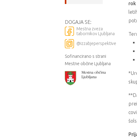
rok
let
pot
DOGAJA SE:
Mestna zveza
Term
tabornikov Ljubljana
@izzabjeperspektive
Sofinancirano s strani
Mestne občine Ljubljana
*Ur
sku
**D
pre
cov
šol
Pri