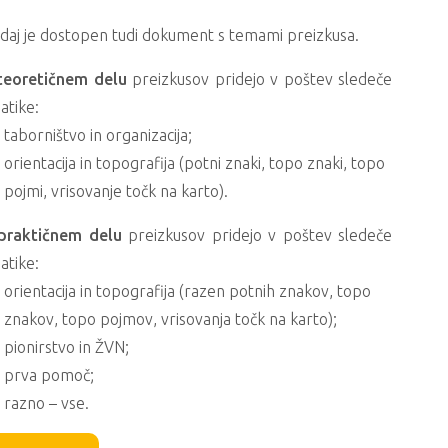
daj je dostopen tudi dokument s temami preizkusa.
teoretičnem delu
preizkusov pridejo v poštev sledeče
atike:
taborništvo in organizacija;
orientacija in topografija (potni znaki, topo znaki, topo
pojmi, vrisovanje točk na karto).
praktičnem delu
preizkusov pridejo v poštev sledeče
atike:
orientacija in topografija (razen potnih znakov, topo
znakov, topo pojmov, vrisovanja točk na karto);
pionirstvo in ŽVN;
prva pomoč;
razno – vse.