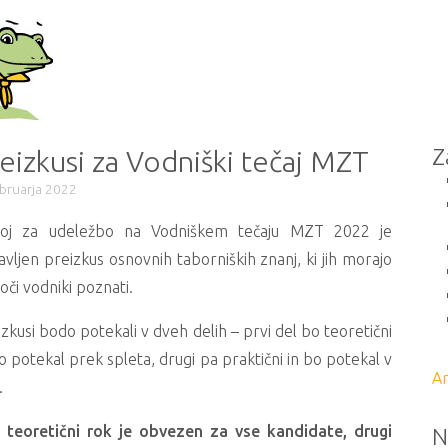
Z
eizkusi za Vodniški tečaj MZT
ebruarja 2022
oj za udeležbo na Vodniškem tečaju MZT 2022 je
vljen preizkus osnovnih taborniških znanj, ki jih morajo
či vodniki poznati.
zkusi bodo potekali v dveh delih – prvi del bo teoretični
o potekal prek spleta, drugi pa praktični in bo potekal v
Ar
.
i teoretični rok je obvezen za vse kandidate, drugi
N