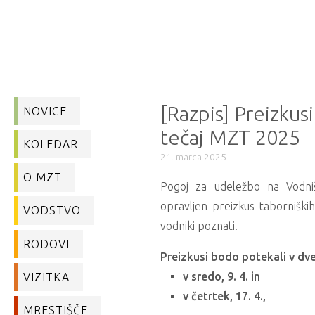
[Razpis] Preizkusi
NOVICE
tečaj MZT 2025
KOLEDAR
21. marca 2025
O MZT
Pogoj za udeležbo na Vodn
opravljen preizkus taborniških
VODSTVO
vodniki poznati.
RODOVI
Preizkusi bodo potekali v dve
v sredo, 9. 4. in
VIZITKA
v četrtek, 17. 4.,
MRESTIŠČE