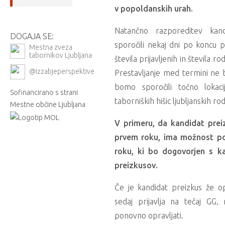
v popoldanskih urah.
Natančno razporeditev ka
DOGAJA SE:
sporočili nekaj dni po koncu pr
Mestna zveza
tabornikov Ljubljana
števila prijavljenih in števila r
@izzabjeperspektive
Prestavljanje med termini ne
bomo sporočili točno lokac
Sofinancirano s strani
taborniških hišic ljubljanskih ro
Mestne občine Ljubljana
V primeru, da kandidat prei
prvem roku, ima možnost po
roku, ki bo dogovorjen s k
preizkusov.
Če je kandidat preizkus že opr
sedaj prijavlja na tečaj GG
ponovno opravljati.