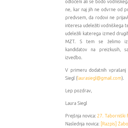
odločeni ali se bodo vodniškega
ne, kar naj jih ne odvrne od p
predvsem, da rodovi ne prijavl
interesa udeležiti vodniškega t
udeležili katerega izmed drugih
MZT. S tem se želimo izog
kandidatov na preizkusih, s
izvedbo.
V primeru dodatnih vprašanj
Siegl (
laurasiegl@gmail.com
).
Lep pozdrav,
Laura Siegl
Prejšnja novica:
27. Taborniški f
Naslednja novica:
[Razpis] Žab