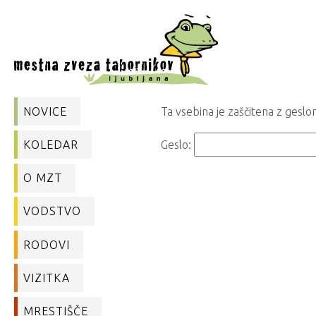
NOVICE
Ta vsebina je zaščitena z geslo
Geslo:
KOLEDAR
O MZT
VODSTVO
RODOVI
VIZITKA
MRESTIŠČE