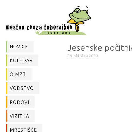
Jesenske počitni
NOVICE
26. oktobra 2020
KOLEDAR
O MZT
VODSTVO
RODOVI
VIZITKA
MRESTIŠČE