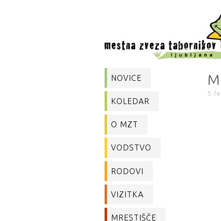
M
NOVICE
5. f
KOLEDAR
O MZT
VODSTVO
RODOVI
VIZITKA
MRESTIŠČE