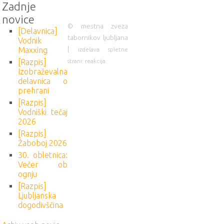
Zadnje
novice
© mestna zveza
[Delavnica]
tabornikov ljubljana
Vodnik
|
Maxxing
izdelava spletne
strani: reakcija
[Razpis]
Izobraževalna
delavnica o
prehrani
[Razpis]
Vodniški tečaj
2026
[Razpis]
Žaboboj 2026
30. obletnica:
Večer ob
ognju
[Razpis]
Ljubljanska
dogodivščina