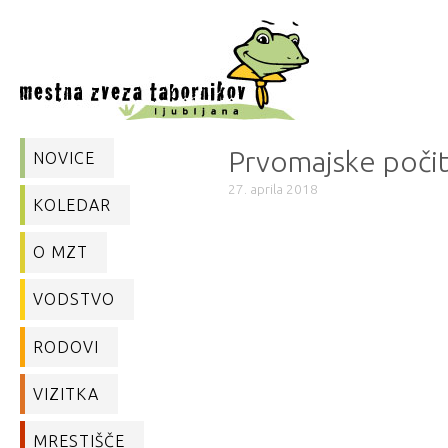
Prvomajske počit
NOVICE
27. aprila 2018
KOLEDAR
O MZT
VODSTVO
RODOVI
VIZITKA
MRESTIŠČE