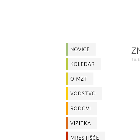
Z
NOVICE
18. 
KOLEDAR
O MZT
VODSTVO
RODOVI
VIZITKA
MRESTIŠČE