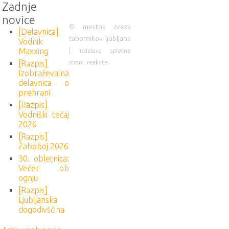
Zadnje
novice
© mestna zveza
[Delavnica]
tabornikov ljubljana
Vodnik
|
Maxxing
izdelava spletne
strani: reakcija
[Razpis]
Izobraževalna
delavnica o
prehrani
[Razpis]
Vodniški tečaj
2026
[Razpis]
Žaboboj 2026
30. obletnica:
Večer ob
ognju
[Razpis]
Ljubljanska
dogodivščina