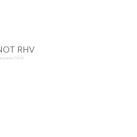
NOT RHV
januarja 2020